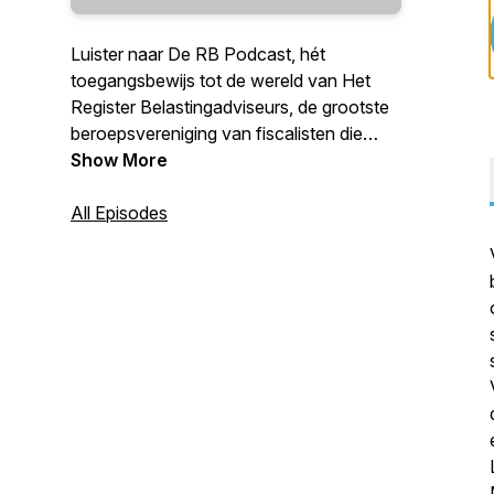
Luister naar De RB Podcast, hét
toegangsbewijs tot de wereld van Het
Register Belastingadviseurs, de grootste
beroepsvereniging van fiscalisten die
werken voor het MKB. Boordevol kennis,
Show More
inzicht, gedeelde ervaring en actuele
ontwikkelingen. Met elke twee weken een
All Episodes
nieuwe aflevering waarin boeiende
gasten, vaktechnische specials en live
events elkaar afwisselen. Lichtvoetig en
inhoudelijk tegelijk. Een luisternoodzaak
voor elke fiscalist.