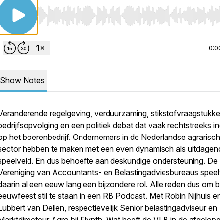
Use Left/Right to seek, Home/End to jump to start o
0:0
Show Notes
Veranderende regelgeving, verduurzaming, stikstofvraagstukke
bedrijfsopvolging en een politiek debat dat vaak rechtstreeks ing
op het boerenbedrijf. Ondernemers in de Nederlandse agrarisc
sector hebben te maken met een even dynamisch als uitdagen
speelveld. En dus behoefte aan deskundige ondersteuning. De
Vereniging van Accountants- en Belastingadviesbureaus speel
daarin al een eeuw lang een bijzondere rol. Alle reden dus om bi
eeuwfeest stil te staan in een RB Podcast. Met Robin Nijhuis e
Lubbert van Dellen, respectievelijk Senior belastingadviseur en
Marktdirecteur Agro bij Flynth. Wat heeft de VLB in de afgelop