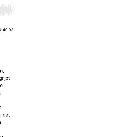
r end. Hold shift to jump forward or backward.
0
|
40:03
n,
rijpt
he
d
t
j dat
n
en