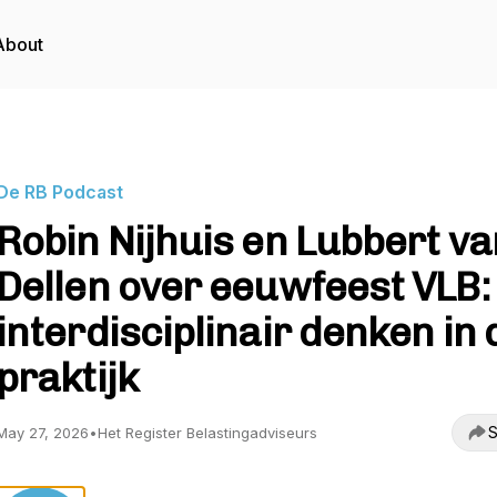
About
De RB Podcast
Robin Nijhuis en Lubbert va
Dellen over eeuwfeest VLB:
interdisciplinair denken in 
praktijk
S
May 27, 2026
•
Het Register Belastingadviseurs