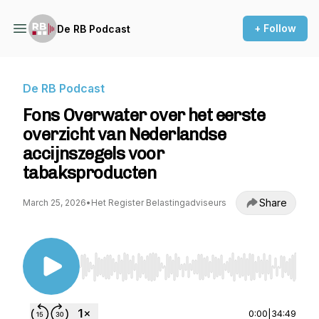
+ Follow
De RB Podcast
De RB Podcast
Fons Overwater over het eerste
overzicht van Nederlandse
accijnszegels voor
tabaksproducten
Share
March 25, 2026
•
Het Register Belastingadviseurs
Use Left/Right to seek, Home/End to jump to st
0:00
|
34:49