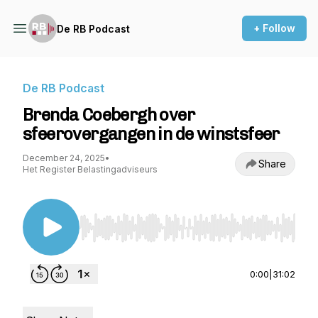
+ Follow
De RB Podcast
De RB Podcast
Brenda Coebergh over
sfeerovergangen in de winstsfeer
December 24, 2025
•
Share
Het Register Belastingadviseurs
Use Left/Right to seek, Home/End to jump to st
0:00
|
31:02