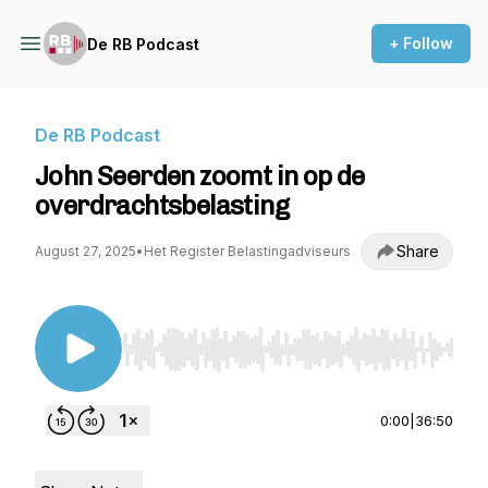
+ Follow
De RB Podcast
De RB Podcast
John Seerden zoomt in op de
overdrachtsbelasting
Share
August 27, 2025
•
Het Register Belastingadviseurs
Use Left/Right to seek, Home/End to jump to st
0:00
|
36:50