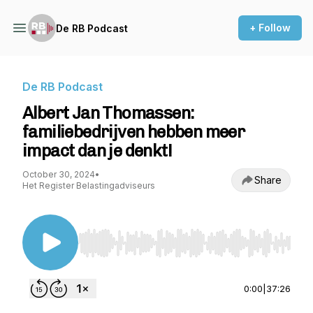
+ Follow
De RB Podcast
De RB Podcast
Albert Jan Thomassen:
familiebedrijven hebben meer
impact dan je denkt!
October 30, 2024
•
Share
Het Register Belastingadviseurs
Use Left/Right to seek, Home/End to jump to st
0:00
|
37:26