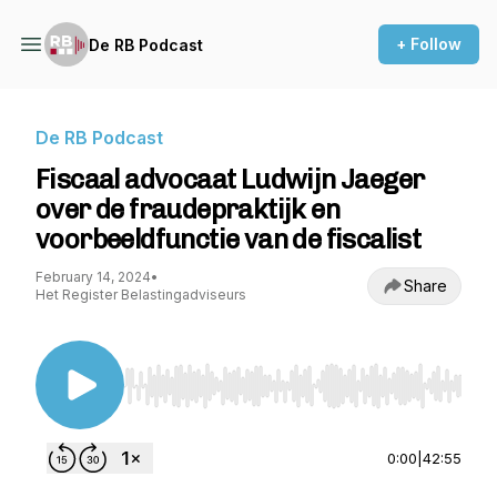
+ Follow
De RB Podcast
De RB Podcast
Fiscaal advocaat Ludwijn Jaeger
over de fraudepraktijk en
voorbeeldfunctie van de fiscalist
February 14, 2024
•
Share
Het Register Belastingadviseurs
Use Left/Right to seek, Home/End to jump to st
0:00
|
42:55